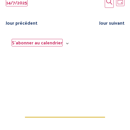
Reche
Na
Recherc
14/7/2025
Jour
de
Sélectionnez
et
une
date.
vu
navig
Jour précédent
Jour suivant
Év
de
vues
S’abonner au calendrier
Évèn