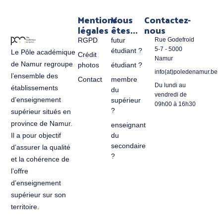
Mentions
Vous
Contactez-
légales
êtes...
nous
RGPD
futur
Rue Godefroid
5-7 - 5000
étudiant ?
Le Pôle académique
Crédit
Namur
de Namur regroupe
photos
étudiant ?
info(at)poledenamur.be
l’ensemble des
Contact
membre
Du lundi au
établissements
du
vendredi de
d’enseignement
supérieur
09h00 à 16h30
?
supérieur situés en
province de Namur.
enseignant
du
Il a pour objectif
secondaire
d’assurer la qualité
?
et la cohérence de
l’offre
d’enseignement
supérieur sur son
territoire.