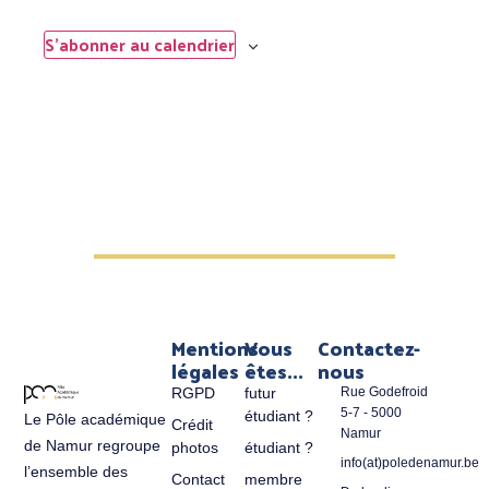
S’abonner au calendrier
Mentions
Vous
Contactez-
légales
êtes...
nous
RGPD
futur
Rue Godefroid
5-7 - 5000
étudiant ?
Le Pôle académique
Crédit
Namur
de Namur regroupe
photos
étudiant ?
info(at)poledenamur.be
l’ensemble des
Contact
membre