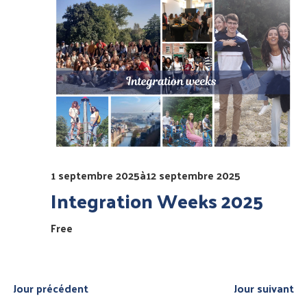
Év
de
vues
Évèn
1 septembre 2025
à
12 septembre 2025
Integration Weeks 2025
Free
Jour précédent
Jour suivant