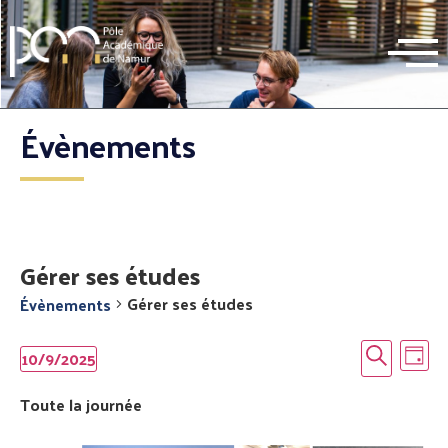
Évènements
Gérer ses études
Gérer ses études
Évènements
Reche
Na
Recherc
10/9/2025
Jour
de
Sélectionnez
et
une
Toute la journée
date.
vu
navig