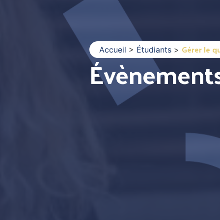
Gérer le q
Accueil
>
Étudiants
>
Évènement