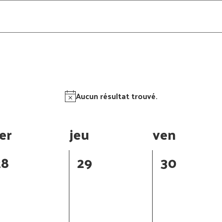
Aucun résultat trouvé.
er
jeu
ven
0
0
0
28
29
30
évènement,
évènement,
évènemen