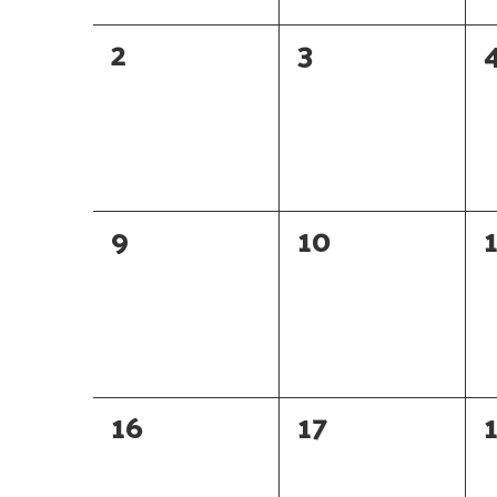
0
0
2
3
évènement,
évènement,
0
0
9
10
évènement,
évènement,
0
0
16
17
évènement,
évènement,