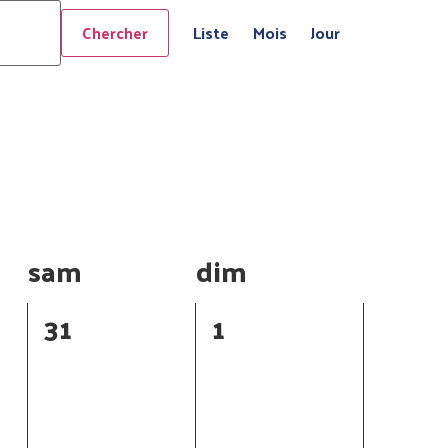
Navigation
Chercher
Liste
Mois
Jour
de
vues
Évènement
sam
dim
0
0
31
1
t,
évènement,
évènement,