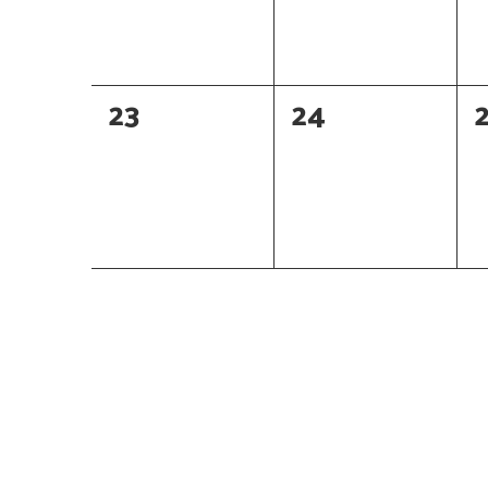
0
0
23
24
évènement,
évènement,