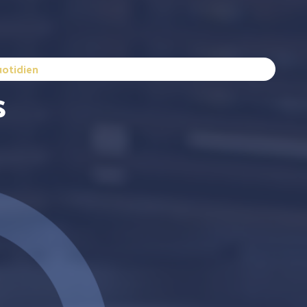
uotidien
s