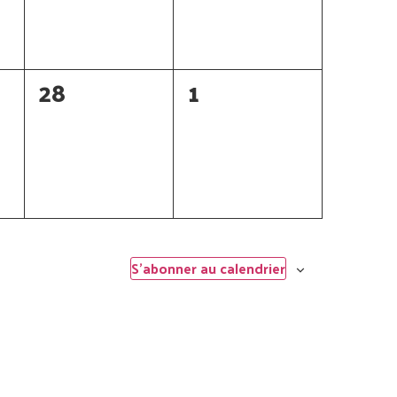
0
0
28
1
t,
évènement,
évènement,
S’abonner au calendrier