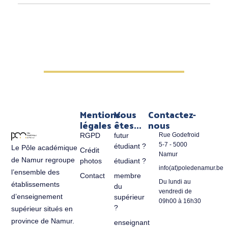
Mentions
Vous
Contactez-
légales
êtes...
nous
RGPD
futur
Rue Godefroid
5-7 - 5000
étudiant ?
Le Pôle académique
Crédit
Namur
de Namur regroupe
photos
étudiant ?
info(at)poledenamur.be
l’ensemble des
Contact
membre
Du lundi au
établissements
du
vendredi de
d’enseignement
supérieur
09h00 à 16h30
?
supérieur situés en
province de Namur.
enseignant