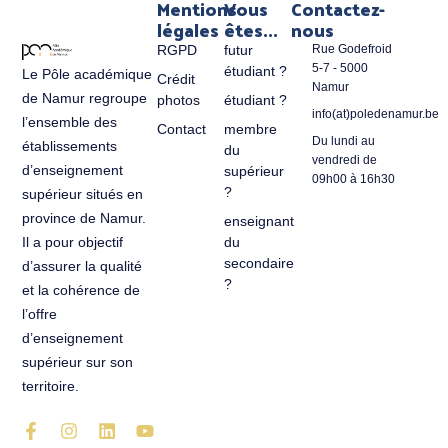
Mentions
Vous
Contactez-
légales
êtes...
nous
RGPD
futur
Rue Godefroid
5-7 - 5000
étudiant ?
Le Pôle académique
Crédit
Namur
de Namur regroupe
photos
étudiant ?
info(at)poledenamur.be
l’ensemble des
Contact
membre
Du lundi au
établissements
du
vendredi de
d’enseignement
supérieur
09h00 à 16h30
?
supérieur situés en
province de Namur.
enseignant
du
Il a pour objectif
secondaire
d’assurer la qualité
?
et la cohérence de
l’offre
d’enseignement
supérieur sur son
territoire.