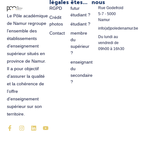
légales
êtes...
nous
RGPD
futur
Rue Godefroid
5-7 - 5000
étudiant ?
Le Pôle académique
Crédit
Namur
de Namur regroupe
photos
étudiant ?
info(at)poledenamur.be
l’ensemble des
Contact
membre
Du lundi au
établissements
du
vendredi de
d’enseignement
supérieur
09h00 à 16h30
?
supérieur situés en
province de Namur.
enseignant
du
Il a pour objectif
secondaire
d’assurer la qualité
?
et la cohérence de
l’offre
d’enseignement
supérieur sur son
territoire.