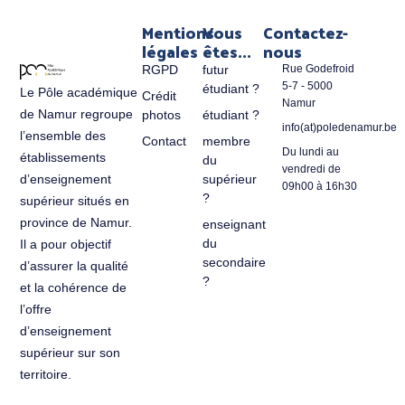
Mentions
Vous
Contactez-
légales
êtes...
nous
RGPD
futur
Rue Godefroid
5-7 - 5000
étudiant ?
Le Pôle académique
Crédit
Namur
de Namur regroupe
photos
étudiant ?
info(at)poledenamur.be
l’ensemble des
Contact
membre
Du lundi au
établissements
du
vendredi de
d’enseignement
supérieur
09h00 à 16h30
?
supérieur situés en
province de Namur.
enseignant
du
Il a pour objectif
secondaire
d’assurer la qualité
?
et la cohérence de
l’offre
d’enseignement
supérieur sur son
territoire.