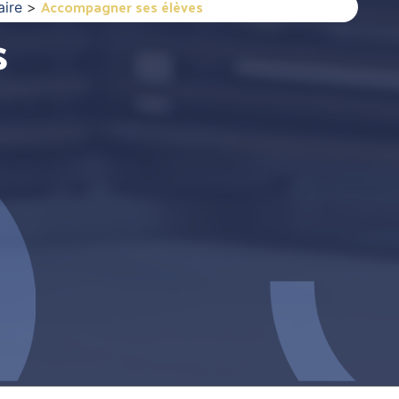
Accompagner ses élèves
aire
>
s