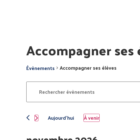
Accompagner ses 
Accompagner ses élèves
Évènements
Recherche
Saisir
mot-
et
clé.
Rechercher
navigation
Évènements
par
mot-
Aujourd’hui
À venir
de
clé.
Sélectionnez
une
vues
date.
novembre 2026