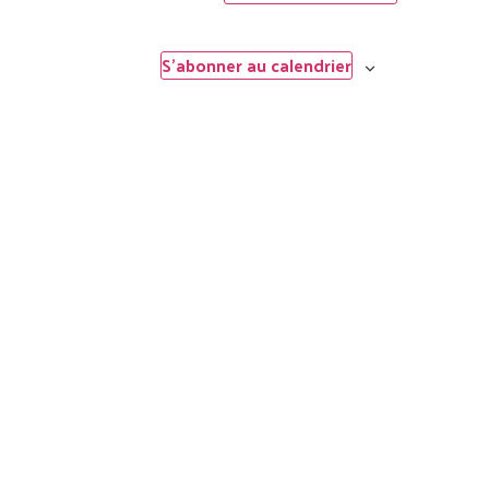
S’abonner au calendrier
Contactez-nous
Rue Godefroid 5-7 - 5000 Namur