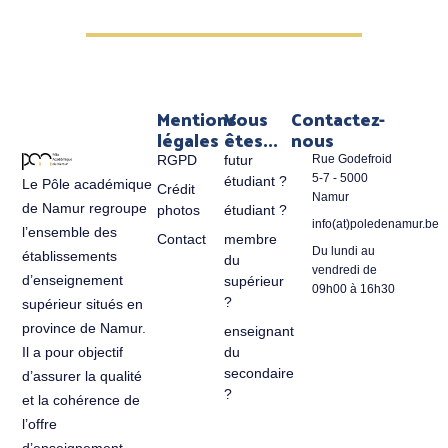
Mentions
Vous
Contactez-
légales
êtes...
nous
RGPD
futur
Rue Godefroid
5-7 - 5000
étudiant ?
Le Pôle académique
Crédit
Namur
de Namur regroupe
photos
étudiant ?
info(at)poledenamur.be
l’ensemble des
Contact
membre
Du lundi au
établissements
du
vendredi de
d’enseignement
supérieur
09h00 à 16h30
?
supérieur situés en
province de Namur.
enseignant
du
Il a pour objectif
secondaire
d’assurer la qualité
?
et la cohérence de
l’offre
d’enseignement