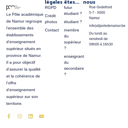
légales
êtes...
nous
RGPD
futur
Rue Godefroid
5-7 - 5000
étudiant ?
Le Pôle académique
Crédit
Namur
de Namur regroupe
photos
étudiant ?
info(at)poledenamur.be
l’ensemble des
Contact
membre
Du lundi au
établissements
du
vendredi de
d’enseignement
supérieur
09h00 à 16h30
?
supérieur situés en
province de Namur.
enseignant
du
Il a pour objectif
secondaire
d’assurer la qualité
?
et la cohérence de
l’offre
d’enseignement
supérieur sur son
territoire.