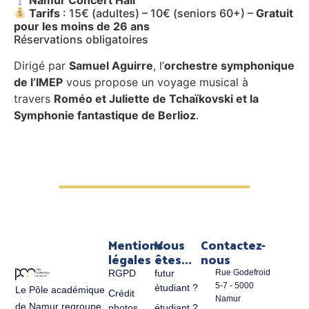
Tarifs
: 15€ (adultes) – 10€ (seniors 60+) –
Gratuit
pour les moins de 26 ans
Réservations obligatoires
Dirigé par
Samuel Aguirre
, l’
orchestre symphonique
de l’IMEP
vous propose un voyage musical à
travers
Roméo et Juliette de Tchaïkovski et la
Symphonie fantastique de Berlioz
.
Mentions
Vous
Contactez-
légales
êtes...
nous
RGPD
futur
Rue Godefroid
5-7 - 5000
étudiant ?
Le Pôle académique
Crédit
Namur
de Namur regroupe
photos
étudiant ?