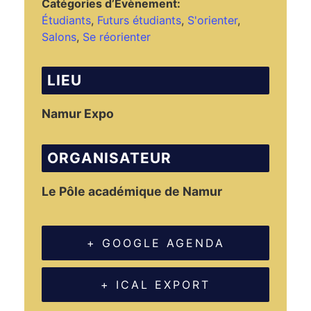
Catégories d’Évènement:
Étudiants
,
Futurs étudiants
,
S'orienter
,
Salons
,
Se réorienter
LIEU
Namur Expo
ORGANISATEUR
Le Pôle académique de Namur
+ GOOGLE AGENDA
+ ICAL EXPORT