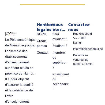
Mentions
Vous
Contactez-
légales
êtes...
nous
RGPD
futur
Rue Godefroid
5-7 - 5000
étudiant ?
Le Pôle académique
Crédit
Namur
de Namur regroupe
photos
étudiant ?
info(at)poledenamur.be
l’ensemble des
Contact
membre
Du lundi au
établissements
du
vendredi de
d’enseignement
supérieur
09h00 à 16h30
?
supérieur situés en
province de Namur.
enseignant
du
Il a pour objectif
secondaire
d’assurer la qualité
?
et la cohérence de
l’offre
d’enseignement