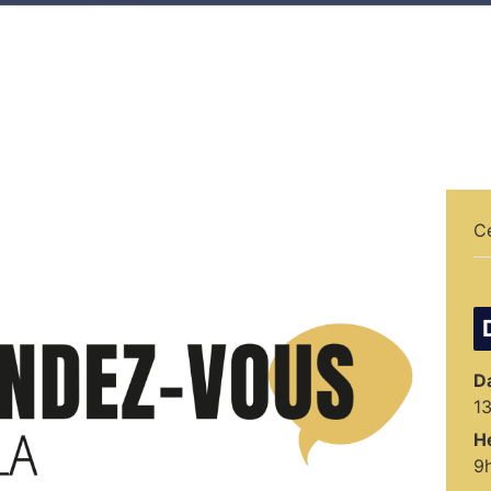
C
Da
1
H
9