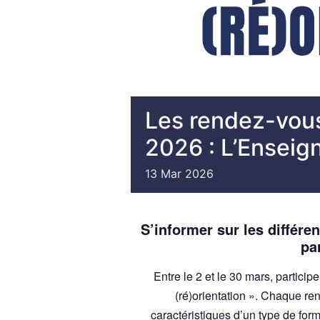
Les rendez-vous 
2026 : L’Enseig
13
Mar
2026
S’informer sur les différe
pa
Entre le 2 et le 30 mars, partici
(ré)orientation ». Chaque re
caractéristiques d’un type de for