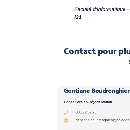
Faculté d’informatique
I31
Contact pour plu
Gentiane Boudrenghie
Conseillère en (ré)orientation
081 72 52 28
gentiane.boudrenghien@poleden