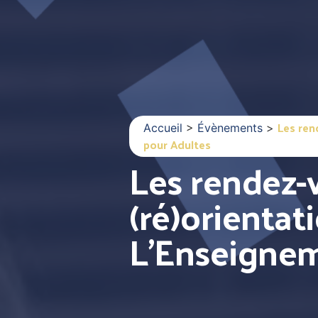
Les ren
Accueil
>
Évènements
>
pour Adultes
Les rendez-
(ré)orientat
L’Enseignem