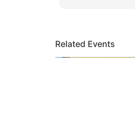
Related Events
Integration Weeks
31 août
à
11 septembre