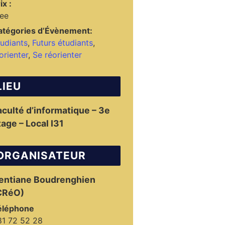
ix :
ree
atégories d’Évènement:
udiants
,
Futurs étudiants
,
orienter
,
Se réorienter
LIEU
aculté d’informatique – 3e
tage – Local I31
ORGANISATEUR
entiane Boudrenghien
CRéO)
éléphone
81 72 52 28