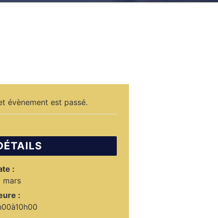
et évènement est passé.
DÉTAILS
te :
3 mars
eure :
h00à10h00