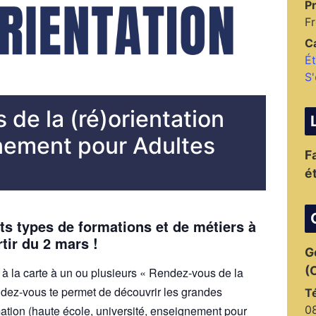
Pr
F
C
Ét
S'
de la (ré)orientation
nement pour Adultes
F
é
nts types de formations et de métiers à
rtir du 2 mars !
G
(
pe à la carte à un ou plusieurs « Rendez-vous de la
ndez-vous te permet de découvrir les grandes
T
mation (haute école, université, enseignement pour
0