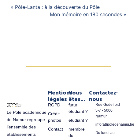
«
Pôle-Lanta : à la découverte du Pôle
Mon mémoire en 180 secondes
»
Mentions
Vous
Contactez-
légales
êtes...
nous
RGPD
futur
Rue Godefroid
5-7 - 5000
étudiant ?
Le Pôle académique
Crédit
Namur
de Namur regroupe
photos
étudiant ?
info(at)poledenamur.be
l’ensemble des
Contact
membre
Du lundi au
établissements
du