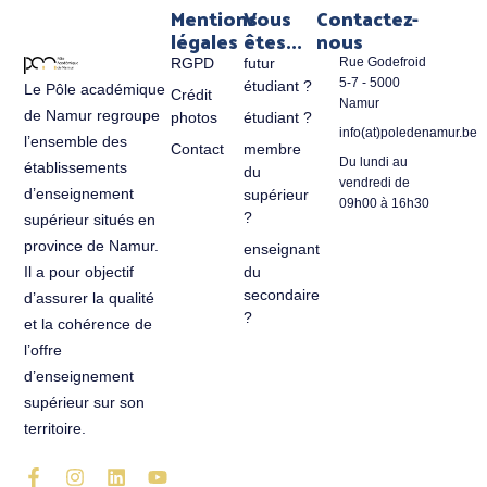
Mentions
Vous
Contactez-
légales
êtes...
nous
RGPD
futur
Rue Godefroid
5-7 - 5000
étudiant ?
Le Pôle académique
Crédit
Namur
de Namur regroupe
photos
étudiant ?
info(at)poledenamur.be
l’ensemble des
Contact
membre
Du lundi au
établissements
du
vendredi de
d’enseignement
supérieur
09h00 à 16h30
?
supérieur situés en
province de Namur.
enseignant
du
Il a pour objectif
secondaire
d’assurer la qualité
?
et la cohérence de
l’offre
d’enseignement
supérieur sur son
territoire.