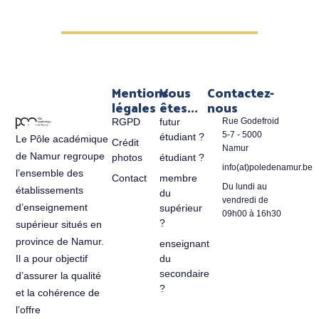
Mentions
Vous
Contactez-
légales
êtes...
nous
RGPD
futur
Rue Godefroid
5-7 - 5000
étudiant ?
Le Pôle académique
Crédit
Namur
de Namur regroupe
photos
étudiant ?
info(at)poledenamur.be
l’ensemble des
Contact
membre
Du lundi au
établissements
du
vendredi de
d’enseignement
supérieur
09h00 à 16h30
?
supérieur situés en
province de Namur.
enseignant
du
Il a pour objectif
secondaire
d’assurer la qualité
?
et la cohérence de
l’offre