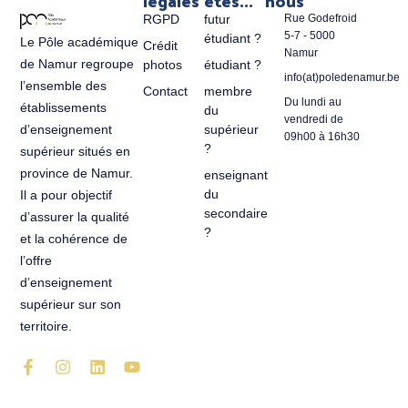
légales
êtes...
nous
RGPD
futur
Rue Godefroid
5-7 - 5000
étudiant ?
Le Pôle académique
Crédit
Namur
de Namur regroupe
photos
étudiant ?
info(at)poledenamur.be
l’ensemble des
Contact
membre
Du lundi au
établissements
du
vendredi de
d’enseignement
supérieur
09h00 à 16h30
?
supérieur situés en
province de Namur.
enseignant
du
Il a pour objectif
secondaire
d’assurer la qualité
?
et la cohérence de
l’offre
d’enseignement
supérieur sur son
territoire.