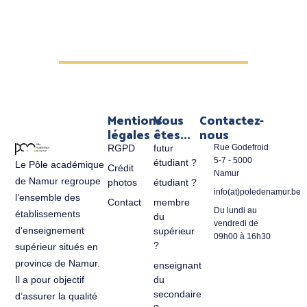
Mentions
Vous
Contactez-
légales
êtes...
nous
RGPD
futur
Rue Godefroid
5-7 - 5000
étudiant ?
Le Pôle académique
Crédit
Namur
de Namur regroupe
photos
étudiant ?
info(at)poledenamur.be
l’ensemble des
Contact
membre
Du lundi au
établissements
du
vendredi de
d’enseignement
supérieur
09h00 à 16h30
?
supérieur situés en
province de Namur.
enseignant
du
Il a pour objectif
secondaire
d’assurer la qualité