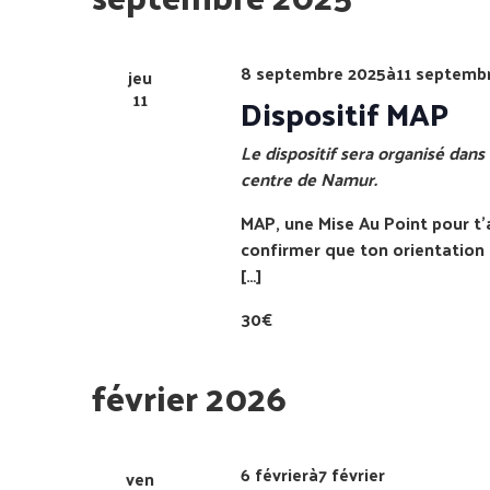
Évènements
8 septembre 2025
à
11 septemb
jeu
11
Dispositif MAP
Le dispositif sera organisé dans 
centre de Namur.
MAP, une Mise Au Point pour t'a
confirmer que ton orientation 
[…]
30€
février 2026
6 février
à
7 février
ven