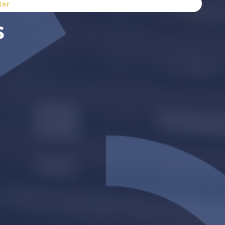
ter
s