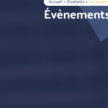
Se réorien
Accueil
>
Étudiants
>
Évènement