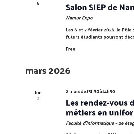
6
Salon SIEP de Namu
Namur Expo
Les 6 et 7 février 2026, le Pôl
futurs étudiants pourront découv
Free
mars 2026
2 marsde13h30
à
14h30
lun
2
Les rendez-vous de
métiers en unifor
Faculté d’informatique – 2e étag