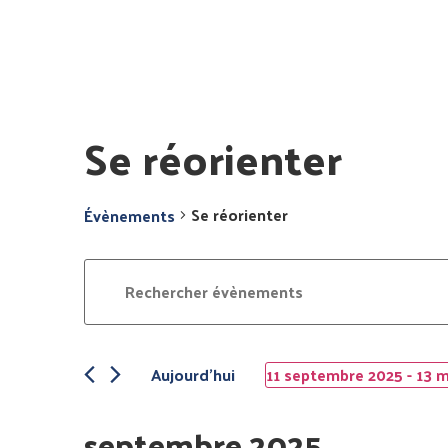
Se réorienter
Se réorienter
Évènements
Recherche
Saisir
mot-
et
clé.
Rechercher
navigation
Évènements
par
mot-
Aujourd’hui
11 septembre 2025
 - 
13 
de
clé.
Sélectionnez
une
vues
date.
septembre 2025